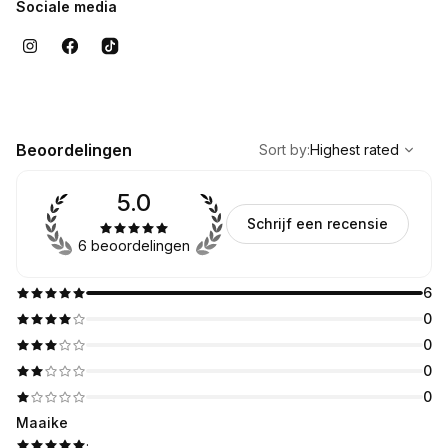
Sociale media
,
Highest rated
Sort
Beoordelingen
Sort by
:
Highest rated
5.0
Schrijf een recensie
6 beoordelingen
6
0
0
0
0
Maaike
·