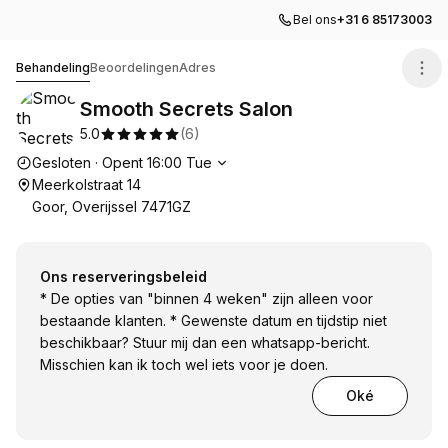
Bel ons
+31 6 85173003
Smooth Secrets Salon
Behandeling
Beoordelingen
Adres
Smooth Secrets Salon
5.0
(
6
)
Openingstijden
Gesloten
·
Opent
16:00
Tue
Meerkolstraat 14
Goor, Overijssel 7471GZ
Ons reserveringsbeleid
* De opties van "binnen 4 weken" zijn alleen voor
bestaande klanten. * Gewenste datum en tijdstip niet
beschikbaar? Stuur mij dan een whatsapp-bericht.
Misschien kan ik toch wel iets voor je doen.
Oké