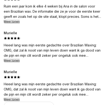
Ruim een jaar kom ik elke 4 weken bij Ana in de salon voor
een Brazilian wax. De informatie die ze je voor de eerste keer
geeft en zoals het op de site staat, klopt precies. Soms is het
naturlijk wat pijnlijk, maar Ana loodst je er met goede tips
Meer tonen
doorheen. Fijne sfeer, respectvol, zeer deskundig, precies en
ook gezellig. Ik ben zeer tevreden!
Murielle
·
Heeel lang was mijn eerste gedachte over Brazilian Waxing:
OMG, dat zal ik nooit van mijn leven doen want ik ga dood van
de pijn en mijn clit wordt zeker per ongeluk ook mee
getrokken.
Meer tonen
Impulsieve actie, heb ik een afspraak geboekt bij Smooth
Secrets nadat ik de site heb bekeken. De site was al een
Murielle
geruststelling met alle uitgebreide uitleg, tips en tricks en Ana
·
heeft het helemaal compleet gemaakt toen ze dagen voor de
Heeel lang was mijn eerste gedachte over Brazilian Waxing:
afspraak met mij app’te en op de dag van de behandeling mij
OMG, dat zal ik nooit van mijn leven doen want ik ga dood van
stap voor stap voorbereide op haar handelingen.
de pijn en mijn clit wordt zeker per ongeluk ook mee
Ze gaf aan dat het pijn ging doen en waar het meest pijn ging
getrokken.
Meer tonen
doen, maar met haar geweldige “adem in, adem uit” techniek
Impulsieve actie, heb ik een afspraak geboekt bij Smooth