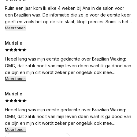
Ruim een jaar kom ik elke 4 weken bij Ana in de salon voor
een Brazilian wax. De informatie die ze je voor de eerste keer
geeft en zoals het op de site staat, klopt precies. Soms is het
naturlijk wat pijnlijk, maar Ana loodst je er met goede tips
Meer tonen
doorheen. Fijne sfeer, respectvol, zeer deskundig, precies en
ook gezellig. Ik ben zeer tevreden!
Murielle
·
Heeel lang was mijn eerste gedachte over Brazilian Waxing:
OMG, dat zal ik nooit van mijn leven doen want ik ga dood van
de pijn en mijn clit wordt zeker per ongeluk ook mee
getrokken.
Meer tonen
Impulsieve actie, heb ik een afspraak geboekt bij Smooth
Secrets nadat ik de site heb bekeken. De site was al een
Murielle
geruststelling met alle uitgebreide uitleg, tips en tricks en Ana
·
heeft het helemaal compleet gemaakt toen ze dagen voor de
Heeel lang was mijn eerste gedachte over Brazilian Waxing:
afspraak met mij app’te en op de dag van de behandeling mij
OMG, dat zal ik nooit van mijn leven doen want ik ga dood van
stap voor stap voorbereide op haar handelingen.
de pijn en mijn clit wordt zeker per ongeluk ook mee
Ze gaf aan dat het pijn ging doen en waar het meest pijn ging
getrokken.
Meer tonen
doen, maar met haar geweldige “adem in, adem uit” techniek
Impulsieve actie, heb ik een afspraak geboekt bij Smooth