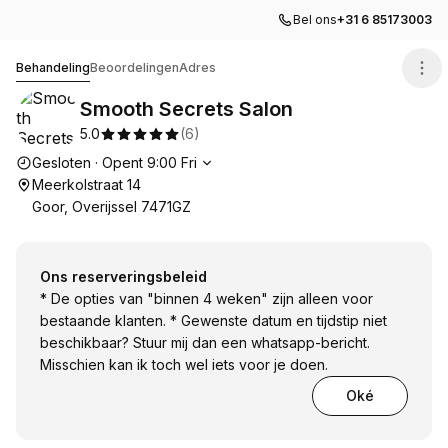
Bel ons
+31 6 85173003
Smooth Secrets Salon
Behandeling
Beoordelingen
Adres
Smooth Secrets Salon
5.0
(
6
)
Openingstijden
Gesloten
·
Opent
9:00
Fri
Meerkolstraat 14
Goor, Overijssel 7471GZ
Ons reserveringsbeleid
* De opties van "binnen 4 weken" zijn alleen voor
bestaande klanten. * Gewenste datum en tijdstip niet
beschikbaar? Stuur mij dan een whatsapp-bericht.
Misschien kan ik toch wel iets voor je doen.
Oké