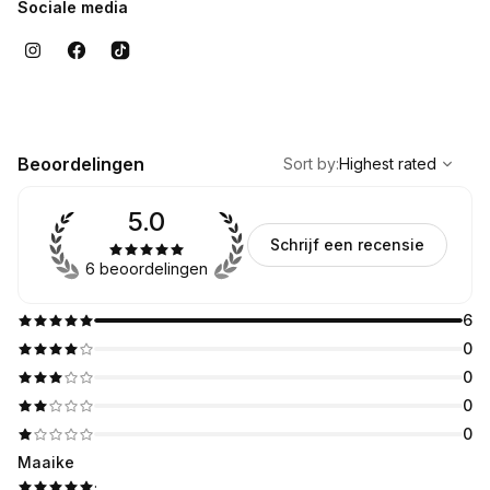
Sociale media
,
Highest rated
Sort
Beoordelingen
Sort by
:
Highest rated
5.0
Schrijf een recensie
6 beoordelingen
6
0
0
0
0
Maaike
·